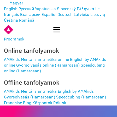
Magyar
English
Русский
Українська
Slovenský
Ελληνικά
Le
français
Български
Español
Deutsch
Latviešu
Lietuvių
Čeština
Română
BELÉPÉS
Programok
Online tanfolyamok
AMAkids Mentális aritmetika online
English by AMAkids
online
Gyorsolvasás online (Hamarosan)
Speedcubing
online (Hamarosan)
Offline tanfolyamok
AMAkids Mentális aritmetika
English by AMAkids
Gyorsolvasás (Hamarosan)
Speedcubing (Hamarosan)
Franchise
Blog
Központok
Rólunk