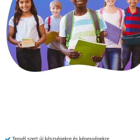
NINCS SZÜKSÉG
"MAGOLÁSRA"
Tegyél szert új készségekre és képességekre