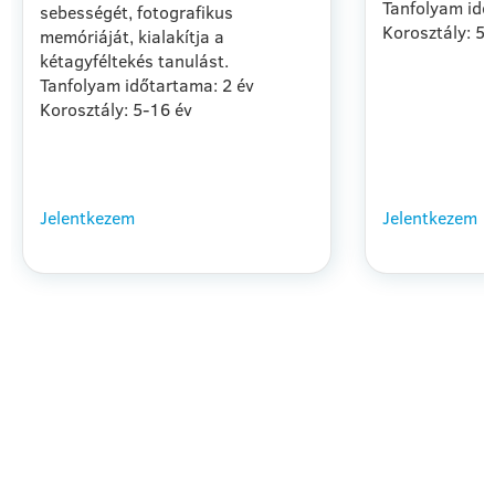
Tanfolyam idő
sebességét, fotografikus
Korosztály: 5
memóriáját, kialakítja a
kétagyféltekés tanulást.
Tanfolyam időtartama: 2 év
Korosztály: 5-16 év
Jelentkezem
Jelentkezem
BŐVEBBEN
HOGYAN KEZDHETSZ
HOZZÁ?