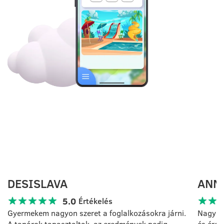
VÉLEMÉNYEK
DESISLAVA
ANN
5.0
Értékelés
Gyermekem nagyon szeret a foglalkozásokra járni.
Nagysze
A tanárok tapasztaltak, az eredmények pedig
és érde