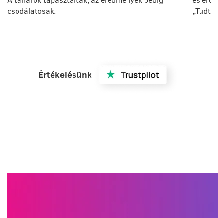
csodálatosak.
„Tudta
Értékelésünk
VIDEO REVIEW