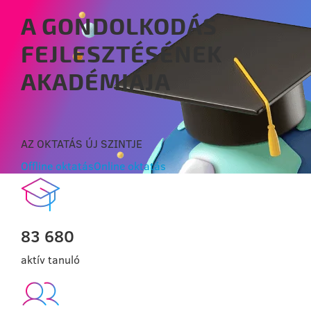
A GONDOLKODÁS
FEJLESZTÉSÉNEK
AKADÉMIÁJA
AZ OKTATÁS ÚJ SZINTJE
Offline oktatás
Online oktatás
83 680
aktív tanuló