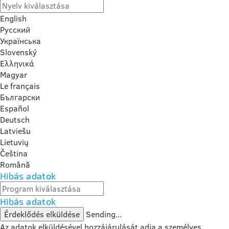
English
Русский
Українська
Slovenský
Ελληνικά
Magyar
Le français
Български
Español
Deutsch
Latviešu
Lietuvių
Čeština
Română
Hibás adatok
Hibás adatok
Érdeklődés elküldése
Sending...
Az adatok elküldésével hozzájárulását adja a személyes