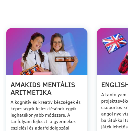
OFFLINE TANFOLYAMOK
AMAKIDS MENTÁLIS
ENGLISH
ARITMETIKA
A tanfolyam m
projekttevéke
A kognitív és kreatív készségek és
csoportos kre
képességek fejlesztésének egyik
angol nyelvtan
leghatékonyabb módszere. A
barátokkal tör
tanfolyam fejleszti a gyermekek
játék lehetősé
észlelési és adatfeldolgozási