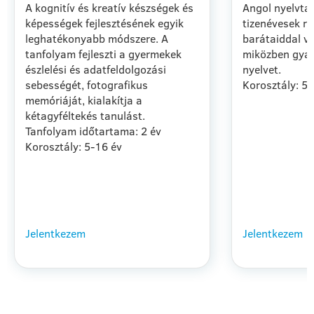
A kognitív és kreatív készségek és
Angol nyelvta
képességek fejlesztésének egyik
tizenévesek ré
leghatékonyabb módszere. A
barátaiddal va
tanfolyam fejleszti a gyermekek
miközben gyak
észlelési és adatfeldolgozási
nyelvet.
sebességét, fotografikus
Korosztály: 5
memóriáját, kialakítja a
kétagyféltekés tanulást.
Tanfolyam időtartama: 2 év
Korosztály: 5-16 év
Jelentkezem
Jelentkezem
BŐVEBBEN