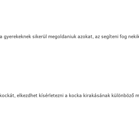
a a gyerekeknek sikerül megoldaniuk azokat, az segíteni fog nek
ckát, elkezdhet kísérletezni a kocka kirakásának különböző módj