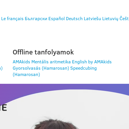
Le français
Български
Español
Deutsch
Latviešu
Lietuvių
Češt
Offline tanfolyamok
AMAkids Mentális aritmetika
English by AMAkids
n)
Gyorsolvasás (Hamarosan)
Speedcubing
(Hamarosan)
NE