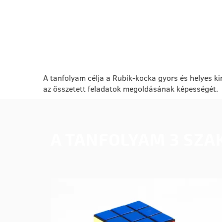
A TANFOLYAM CÉLJA
A tanfolyam célja a Rubik-kocka gyors és helyes ki
az összetett feladatok megoldásának képességét.
A TANFOLYAM 3 SZA