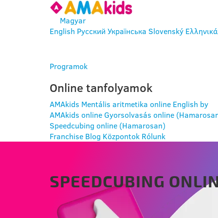
Magyar
English
Русский
Українська
Slovenský
Ελληνικά
BELÉPÉS
Programok
Online tanfolyamok
AMAkids Mentális aritmetika online
English by
AMAkids online
Gyorsolvasás online (Hamarosa
Speedcubing online (Hamarosan)
Franchise
Blog
Központok
Rólunk
SPEEDCUBING ONLI