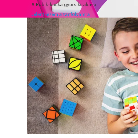
A Rubik-kocka gyors kirakása
Jelentkezem a tanfolyamra