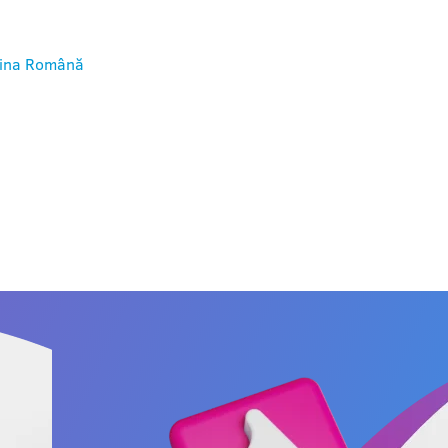
ina
Română