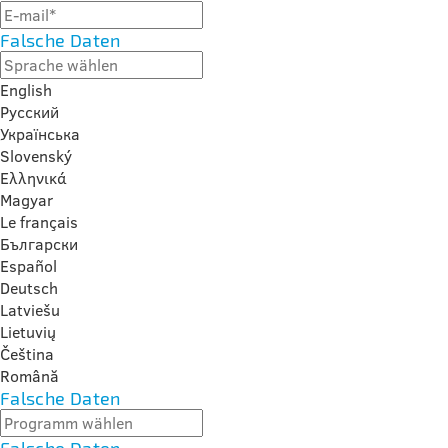
Falsche Daten
English
Русский
Українська
Slovenský
Ελληνικά
Magyar
Le français
Български
Español
Deutsch
Latviešu
Lietuvių
Čeština
Română
Falsche Daten