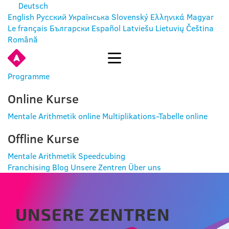
Deutsch
English
Русский
Українська
Slovenský
Ελληνικά
Magyar
Le français
Български
Español
Latviešu
Lietuvių
Čeština
Română
EINTRITT
Programme
Online Kurse
Mentale Arithmetik online
Multiplikations-Tabelle online
Offline Kurse
Mentale Arithmetik
Speedcubing
Franchising
Blog
Unsere Zentren
Über uns
UNSERE ZENTREN