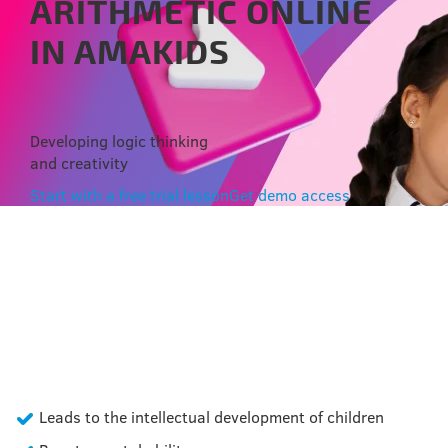
ARITHMETIC ONLINE
IN AMAKIDS
Developing logic thinking
and creativity
Start with a free trial lesson
Get demo access
FEATURES OF ONLINE
COURSE
Leads to the intellectual development of children