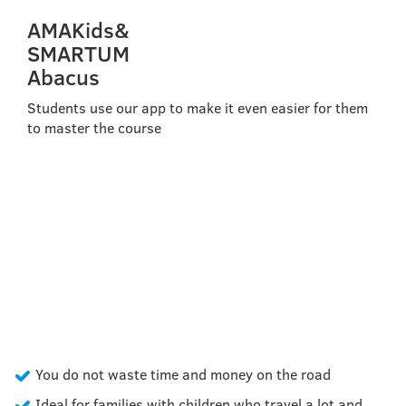
AMAKids&
SMARTUM
Abacus
Students use our app to make it even easier for them
to master the course
OUR COURSE IDEAL FOR
KIDS FROM 5 TO 16
YEARS OLD
You do not waste time and money on the road
Ideal for families with children who travel a lot and