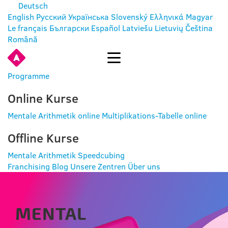
Deutsch
English
Русский
Українська
Slovenský
Ελληνικά
Magyar
Le français
Български
Español
Latviešu
Lietuvių
Čeština
Română
EINTRITT
Programme
Online Kurse
Mentale Arithmetik online
Multiplikations-Tabelle online
Offline Kurse
Mentale Arithmetik
Speedcubing
Franchising
Blog
Unsere Zentren
Über uns
MENTAL