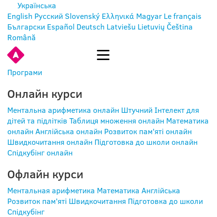
Українська
English
Русский
Slovenský
Ελληνικά
Magyar
Le français
Български
Español
Deutsch
Latviešu
Lietuvių
Čeština
Română
УВІЙТИ
Програми
Онлайн курси
Ментальна арифметика онлайн
Штучний Інтелект для
дітей та підлітків
Таблиця множення онлайн
Математика
онлайн
Англійська онлайн
Розвиток пам'яті онлайн
Швидкочитання онлайн
Підготовка до школи онлайн
Спідкубінг онлайн
Офлайн курси
Ментальная арифметика
Математика
Англійська
Розвиток пам'яті
Швидкочитання
Підготовка до школи
Спідкубінг