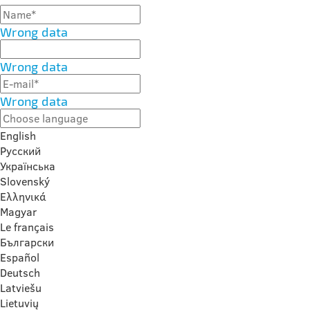
Wrong data
Wrong data
Wrong data
English
Русский
Українська
Slovenský
Ελληνικά
Magyar
Le français
Български
Español
Deutsch
Latviešu
Lietuvių