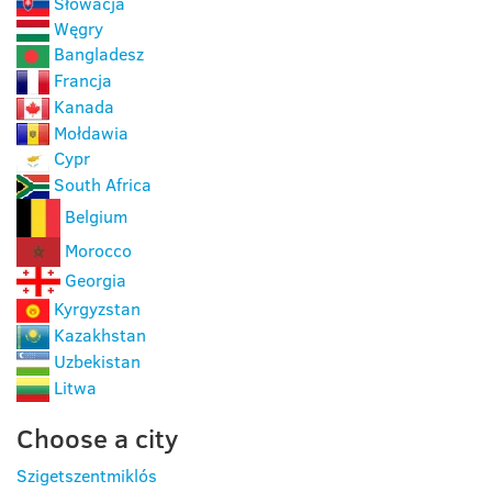
Słowacja
Węgry
Bangladesz
Francja
Kanada
Mołdawia
Cypr
South Africa
Belgium
Morocco
Georgia
Kyrgyzstan
Kazakhstan
Uzbekistan
Litwa
Choose a city
Szigetszentmiklós