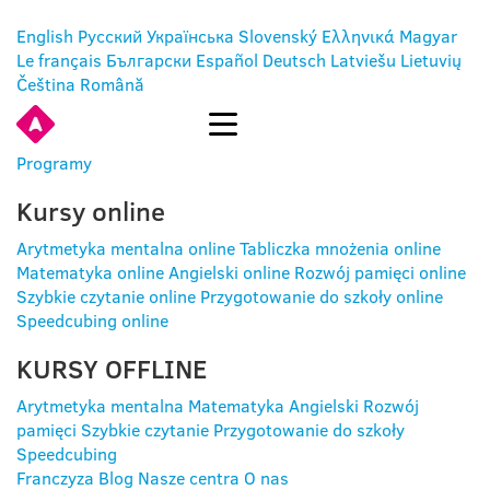
English
Русский
Українська
Slovenský
Ελληνικά
Magyar
Le français
Български
Español
Deutsch
Latviešu
Lietuvių
Čeština
Română
ENTER
Programy
Kursy online
Arytmetyka mentalna online
Tabliczka mnożenia online
Matematyka online
Angielski online
Rozwój pamięci online
Szybkie czytanie online
Przygotowanie do szkoły online
Speedcubing online
KURSY OFFLINE
Arytmetyka mentalna
Matematyka
Angielski
Rozwój
pamięci
Szybkie czytanie
Przygotowanie do szkoły
Speedcubing
Franczyza
Blog
Nasze centra
O nas