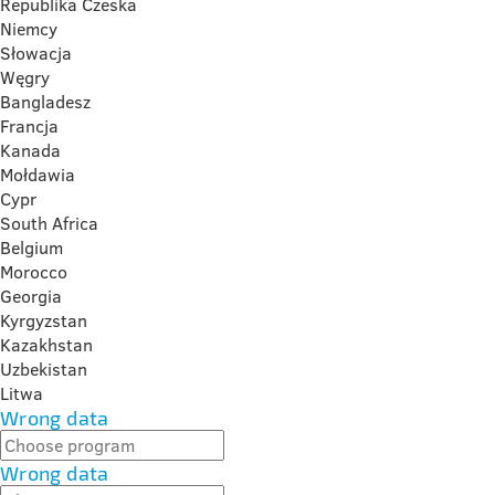
Republika Czeska
Niemcy
Słowacja
Węgry
Bangladesz
Francja
Kanada
Mołdawia
Cypr
South Africa
Belgium
Morocco
Georgia
Kyrgyzstan
Kazakhstan
Uzbekistan
Litwa
Wrong data
Wrong data