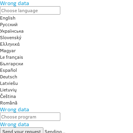
Wrong data
English
Русский
Українська
Slovenský
Ελληνικά
Magyar
Le français
Български
Español
Deutsch
Latviešu
Lietuvių
Čeština
Română
Wrong data
Wrong data
Send your request
Sending...