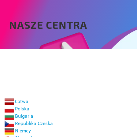
NASZE CENTRA
WYBIERZ KRAJ
Łotwa
Polska
Bułgaria
Republika Czeska
Niemcy