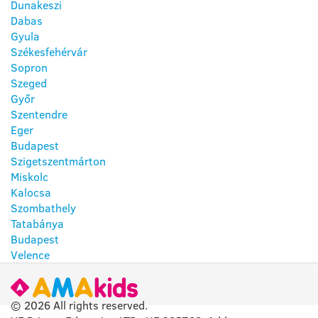
Dunakeszi
Dabas
Gyula
Székesfehérvár
Sopron
Szeged
Győr
Szentendre
Eger
Budapest
Szigetszentmárton
Miskolc
Kalocsa
Szombathely
Tatabánya
Budapest
Velence
© 2026 All rights reserved.