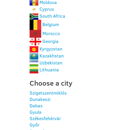
Moldova
Cyprus
South Africa
Belgium
Morocco
Georgia
Kyrgyzstan
Kazakhstan
Uzbekistan
Lithuania
Choose a city
Szigetszentmiklós
Dunakeszi
Dabas
Gyula
Székesfehérvár
Győr