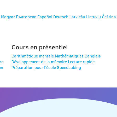
Magyar
Български
Español
Deutsch
Latviešu
Lietuvių
Čeština
Cours en présentiel
L'arithmétique mentale
Mathématiques
L'anglais
ne
Développement de la mémoire
Lecture rapide
en
Préparation pour l'école
Speedcubing