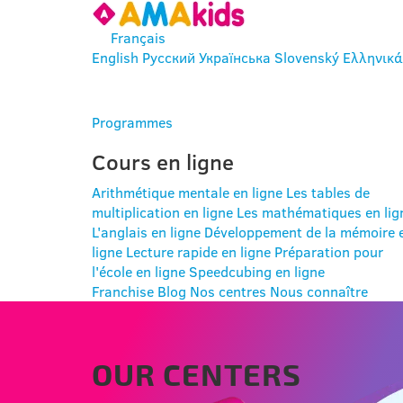
Français
English
Русский
Українська
Slovenský
Ελληνικά
SE CONNECTER
Programmes
Cours en ligne
Arithmétique mentale en ligne
Les tables de
multiplication en ligne
Les mathématiques en lig
L'anglais en ligne
Développement de la mémoire 
ligne
Lecture rapide en ligne
Préparation pour
l'école en ligne
Speedcubing en ligne
Franchise
Blog
Nos centres
Nous connaître
OUR CENTERS