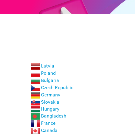
CHOOSE A COUNTRY
Latvia
Poland
Bulgaria
Czech Republic
Germany
Slovakia
Hungary
Bangladesh
France
Canada