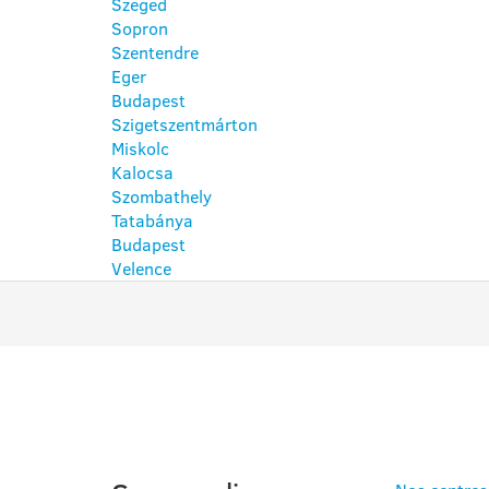
Szeged
Sopron
Szentendre
Eger
Budapest
Szigetszentmárton
Miskolc
Kalocsa
Szombathely
Tatabánya
Budapest
Velence
PROGRAMMES
À SA