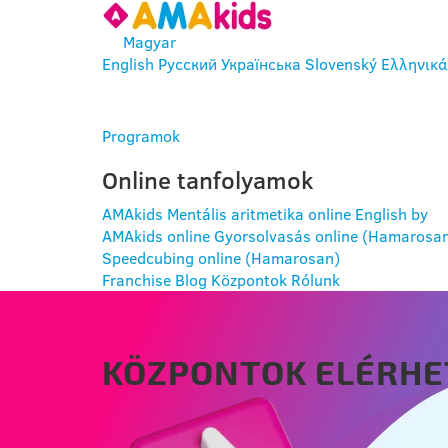
Magyar
English
Русский
Українська
Slovenský
Ελληνικά
BELÉPÉS
Programok
Online tanfolyamok
AMAkids Mentális aritmetika online
English by
AMAkids online
Gyorsolvasás online (Hamarosa
Speedcubing online (Hamarosan)
Franchise
Blog
Központok
Rólunk
KÖZPONTOK ELÉRHE