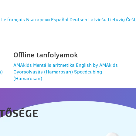
Le français
Български
Español
Deutsch
Latviešu
Lietuvių
Češt
Offline tanfolyamok
AMAkids Mentális aritmetika
English by AMAkids
n)
Gyorsolvasás (Hamarosan)
Speedcubing
(Hamarosan)
TŐSÉGE