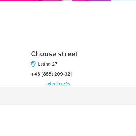
PUŁAWY
Choose street
Leśna 27
+48 (888) 209-321
Jelentkezés
PROGRAMOK
HAS
INF