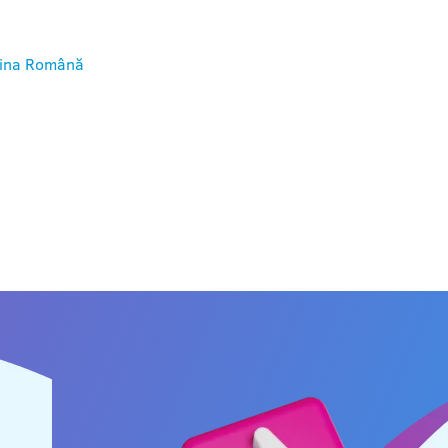
ina
Română