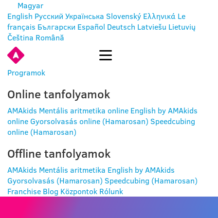
Magyar
English
Русский
Українська
Slovenský
Ελληνικά
Le
français
Български
Español
Deutsch
Latviešu
Lietuvių
Čeština
Română
BELÉPÉS
Programok
Online tanfolyamok
AMAkids Mentális aritmetika online
English by AMAkids
online
Gyorsolvasás online (Hamarosan)
Speedcubing
online (Hamarosan)
Offline tanfolyamok
AMAkids Mentális aritmetika
English by AMAkids
Gyorsolvasás (Hamarosan)
Speedcubing (Hamarosan)
Franchise
Blog
Központok
Rólunk