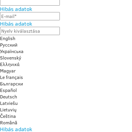
Hibás adatok
Hibás adatok
English
Русский
Українська
Slovenský
Ελληνικά
Magyar
Le français
Български
Español
Deutsch
Latviešu
Lietuvių
Čeština
Română
Hibás adatok