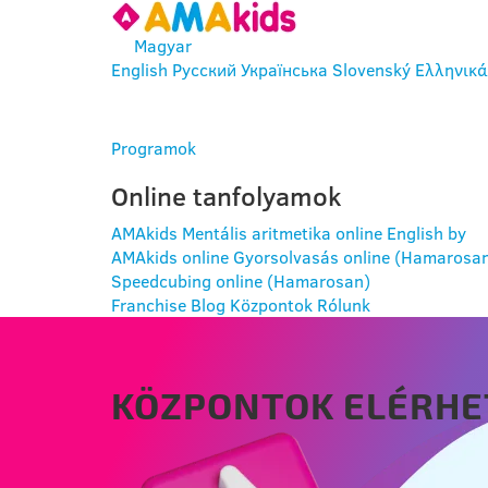
Magyar
English
Русский
Українська
Slovenský
Ελληνικά
BELÉPÉS
Programok
Online tanfolyamok
AMAkids Mentális aritmetika online
English by
AMAkids online
Gyorsolvasás online (Hamarosa
Speedcubing online (Hamarosan)
Franchise
Blog
Központok
Rólunk
KÖZPONTOK ELÉRHE