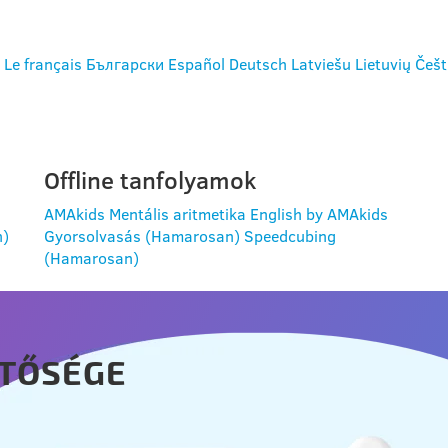
Le français
Български
Español
Deutsch
Latviešu
Lietuvių
Češt
Offline tanfolyamok
AMAkids Mentális aritmetika
English by AMAkids
n)
Gyorsolvasás (Hamarosan)
Speedcubing
(Hamarosan)
TŐSÉGE