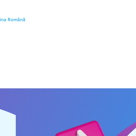
ina
Română