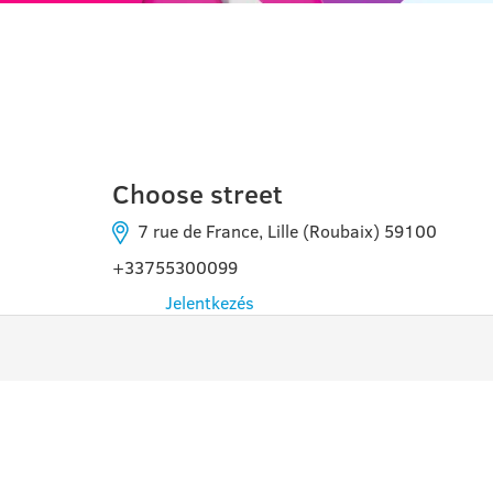
LILLE
Choose street
7 rue de France, Lille (Roubaix) 59100
+33755300099
Jelentkezés
PROGRAMOK
HAS
INF