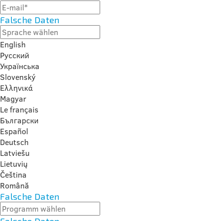
Falsche Daten
English
Русский
Українська
Slovenský
Ελληνικά
Magyar
Le français
Български
Español
Deutsch
Latviešu
Lietuvių
Čeština
Română
Falsche Daten