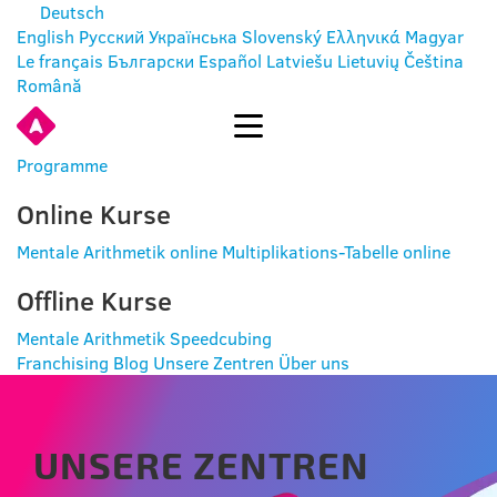
Deutsch
English
Русский
Українська
Slovenský
Ελληνικά
Magyar
Le français
Български
Español
Latviešu
Lietuvių
Čeština
Română
EINTRITT
Programme
Online Kurse
Mentale Arithmetik online
Multiplikations-Tabelle online
Offline Kurse
Mentale Arithmetik
Speedcubing
Franchising
Blog
Unsere Zentren
Über uns
UNSERE ZENTREN