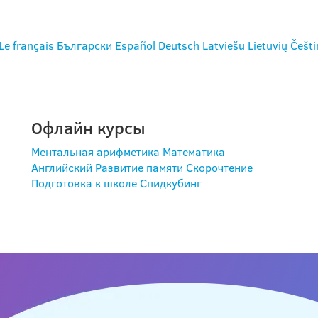
Le français
Български
Español
Deutsch
Latviešu
Lietuvių
Češti
Офлайн курсы
Ментальная арифметика
Математика
Английский
Развитие памяти
Скорочтение
Подготовка к школе
Спидкубинг