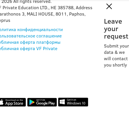
 2026 All rights reserved.
F Private Education LTD., HE 385788, Address
arathonos 3, MALI HOUSE, 8011, Paphos,
Leave
yprus
your
олитика конфиденциальности
request
ользовательское соглашение
убличная оферта платформы
Submit your
убличная оферта VF Private
data & we
will contact
you shortly
НАШЕ ПРИЛОЖЕНИЕ