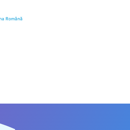
na
Română