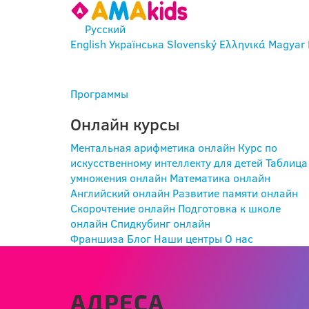
Русский
English
Українська
Slovenský
Ελληνικά
Magyar
ВОЙТИ
Программы
Онлайн курсы
Ментальная арифметика онлайн
Курс по
искусственному интеллекту для детей
Таблица
умножения онлайн
Математика онлайн
Английский онлайн
Развитие памяти онлайн
Скорочтение онлайн
Подготовка к школе
онлайн
Спидкубинг онлайн
Франшиза
Блог
Наши центры
О нас
АДРЕСА