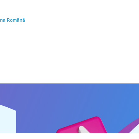
ina
Română