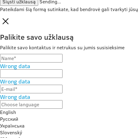
Siųsti užklausą
Sending...
Pateikdami šią formą sutinkate, kad bendrovė gali tvarkyti jūs
Palikite savo užklausą
Palikite savo kontaktus ir netrukus su jumis susisieksime
Wrong data
Wrong data
Wrong data
English
Русский
Українська
Slovenský