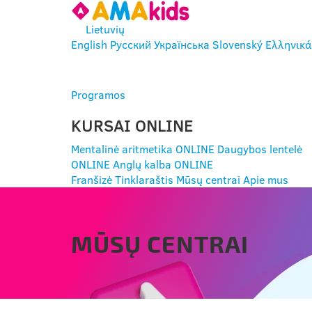
Lietuvių
English
Русский
Українська
Slovenský
Ελληνικά
ĮEITI
Programos
KURSAI ONLINE
Mentalinė aritmetika ONLINE
Daugybos lentelė
ONLINE
Anglų kalba ONLINE
Franšizė
Tinklaraštis
Mūsų centrai
Apie mus
MŪSŲ CENTRAI