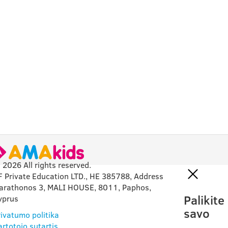
 2026 All rights reserved.
F Private Education LTD., HE 385788, Address
arathonos 3, MALI HOUSE, 8011, Paphos,
Palikite
yprus
savo
rivatumo politika
artotojo sutartis