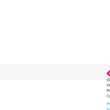
©
V
DINGA
M
C
P
V