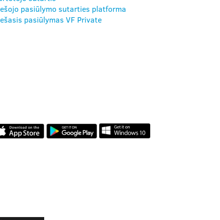
iešojo pasiūlymo sutarties platforma
iešasis pasiūlymas VF Private
MŪSŲ
PROGRAMĖLĖS
ATSILIEPIMAI