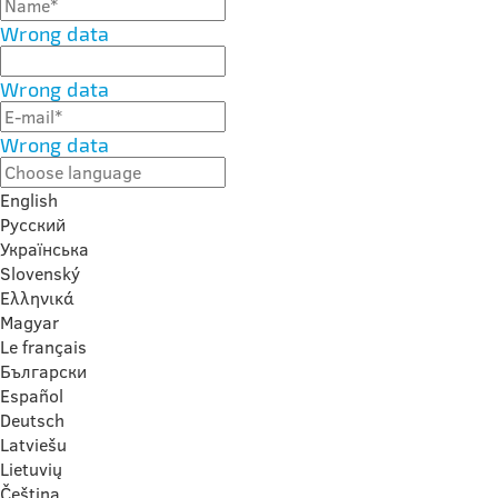
Wrong data
Wrong data
Wrong data
English
Русский
Українська
Slovenský
Ελληνικά
Magyar
Le français
Български
Español
Deutsch
Latviešu
Lietuvių
Čeština