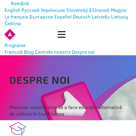
Română
English
Русский
Українська
Slovenský
Ελληνικά
Magyar
Le français
Български
Español
Deutsch
Latviešu
Lietuvių
Čeština
INTRĂ
Programe
Franciză
Blog
Centrele noastre
Despre noi
DESPRE NOI
Misiunea noastră este de a face educație alternativă
de calitate în toată lumea