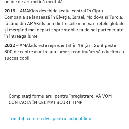
online de aritmetică mentală
2019
– AMAKids deschide sediul central în Cipru.
Compania se lansează în Elveția, Israel, Moldova și Turcia,
făcând din AMAKids una dintre cele mai mari rețele globale
și mergând mai departe spre stabilirea de noi parteneriate
în întreaga lume
2022
– AMAkids este reprezentat în 18 țări. Sunt peste
800 de centre în întreaga lume și continuăm să educăm cu
succes copiii
ALTE ÎNTREBĂRI?
Completați formularul pentru înregistrare. VĂ VOM
CONTACTA ÎN CEL MAI SCURT TIMP
Trimiteți cererea dvs. pentru lecții offline