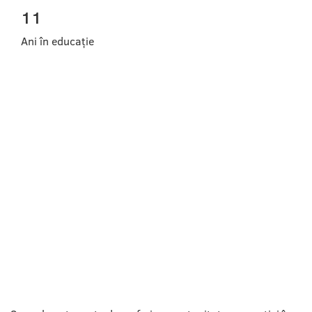
11
Ani în educație
AMAKIDS ESTE CEA MAI
MARE
ACADEMIE DE
DEZVOLTARE A
INTELECTULUI DIN
EUROPA