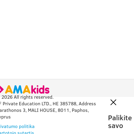
 2026 All rights reserved.
F Private Education LTD., HE 385788, Address
arathonos 3, MALI HOUSE, 8011, Paphos,
Palikite
yprus
savo
rivatumo politika
artotojo sutartis