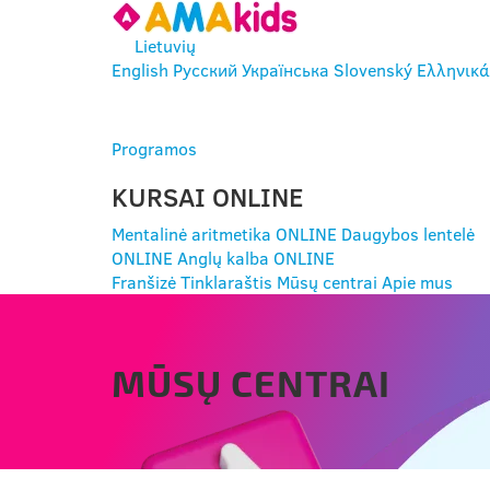
Lietuvių
English
Русский
Українська
Slovenský
Ελληνικά
ĮEITI
Programos
KURSAI ONLINE
Mentalinė aritmetika ONLINE
Daugybos lentelė
ONLINE
Anglų kalba ONLINE
Franšizė
Tinklaraštis
Mūsų centrai
Apie mus
MŪSŲ CENTRAI