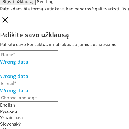
Siųsti užklausą
Sending...
Pateikdami šią formą sutinkate, kad bendrovė gali tvarkyti jūs
Palikite savo užklausą
Palikite savo kontaktus ir netrukus su jumis susisieksime
Wrong data
Wrong data
Wrong data
English
Русский
Українська
Slovenský