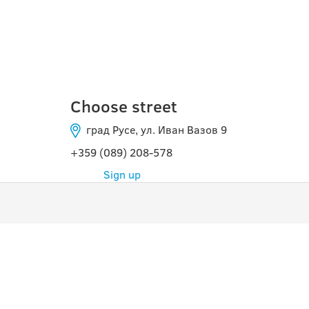
RUSE
Choose street
град Русе, ул. Иван Вазов 9
+359 (089) 208-578
Sign up
PROGRAMOS
NAU