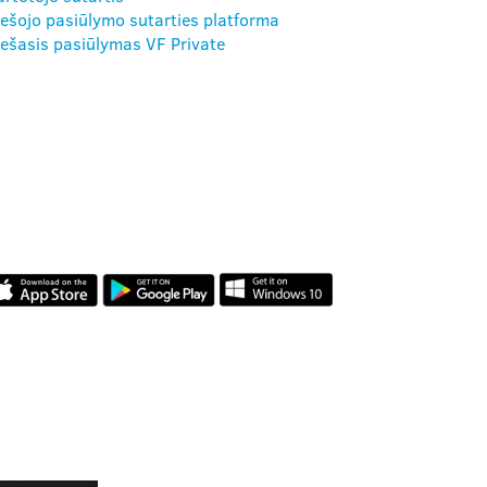
iešojo pasiūlymo sutarties platforma
iešasis pasiūlymas VF Private
MŪSŲ
PROGRAMĖLĖS
ATSILIEPIMAI