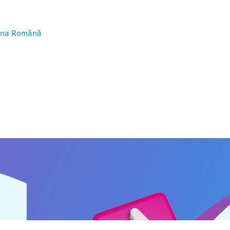
ina
Română