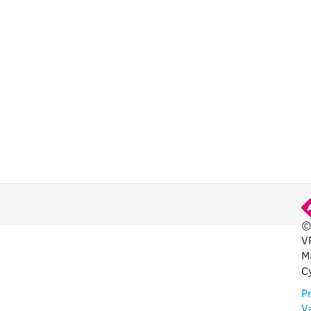
©
V
DINGA
M
C
P
V