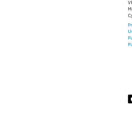
V
ZNOS
M
C
ORMÁCIÓK
Pr
U
P
Pu