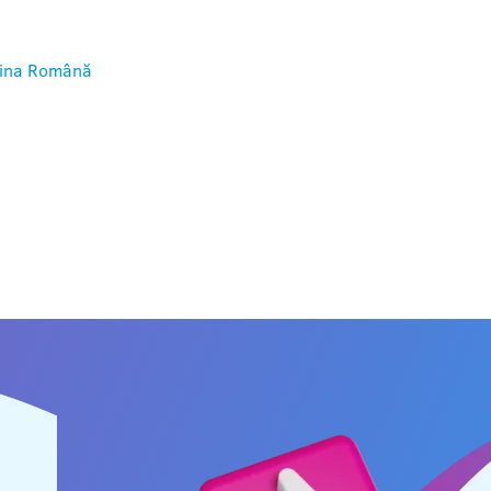
ina
Română