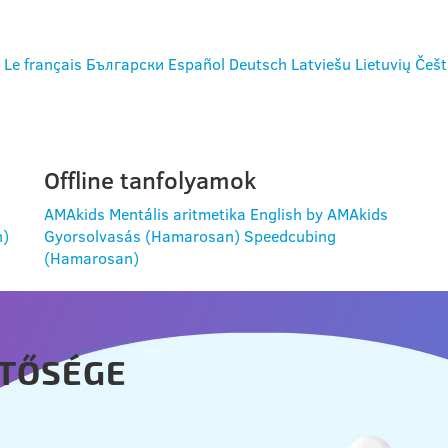
Le français
Български
Español
Deutsch
Latviešu
Lietuvių
Češt
Offline tanfolyamok
AMAkids Mentális aritmetika
English by AMAkids
n)
Gyorsolvasás (Hamarosan)
Speedcubing
(Hamarosan)
TŐSÉGE