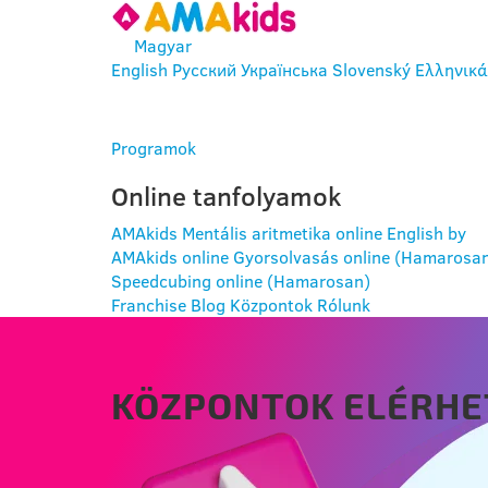
Magyar
English
Русский
Українська
Slovenský
Ελληνικά
BELÉPÉS
Programok
Online tanfolyamok
AMAkids Mentális aritmetika online
English by
AMAkids online
Gyorsolvasás online (Hamarosa
Speedcubing online (Hamarosan)
Franchise
Blog
Központok
Rólunk
KÖZPONTOK ELÉRHE