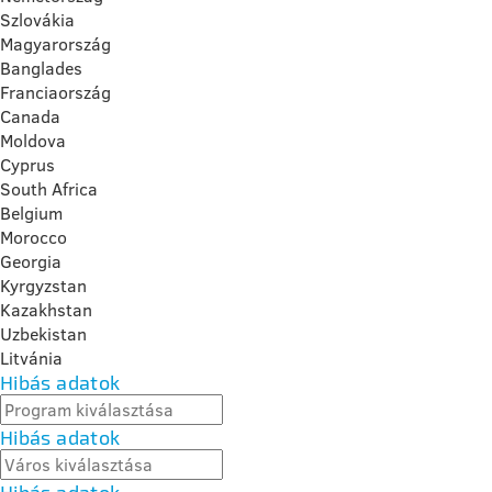
Szlovákia
Magyarország
Banglades
Franciaország
Canada
Moldova
Cyprus
South Africa
Belgium
Morocco
Georgia
Kyrgyzstan
Kazakhstan
Uzbekistan
Litvánia
Hibás adatok
Hibás adatok
Hibás adatok