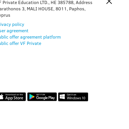
F Private Education LTD., HE 385788, Address
arathonos 3, MALI HOUSE, 8011, Paphos,
yprus
ivacy policy
ser agreement
ublic offer agreement platform
blic offer VF Private
AMAKIDS APP
VÉLEMÉNYEK