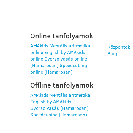
PROGRAMOK
HAS
INF
Online tanfolyamok
AMAkids Mentális aritmetika
Központok
online
English by AMAkids
Blog
online
Gyorsolvasás online
(Hamarosan)
Speedcubing
online (Hamarosan)
Offline tanfolyamok
AMAkids Mentális aritmetika
English by AMAkids
Gyorsolvasás (Hamarosan)
Speedcubing (Hamarosan)