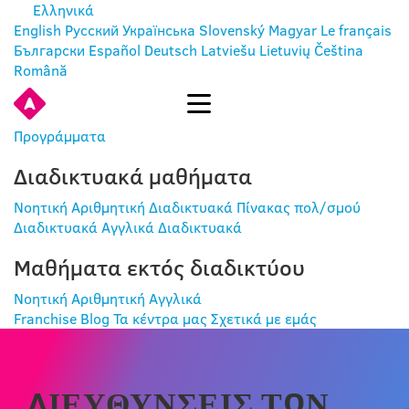
Ελληνικά
English
Русский
Українська
Slovenský
Magyar
Le français
Български
Español
Deutsch
Latviešu
Lietuvių
Čeština
Română
ΕΊΣΟΔΟΣ
Προγράμματα
Διαδικτυακά μαθήματα
Νοητική Αριθμητική Διαδικτυακά
Πίνακας πολ/σμού
Διαδικτυακά
Αγγλικά Διαδικτυακά
Μαθήματα εκτός διαδικτύου
Νοητική Αριθμητική
Αγγλικά
Franchise
Blog
Τα κέντρα μας
Σχετικά με εμάς
ΔΙΕΥΘΎΝΣΕΙΣ ΤΩΝ