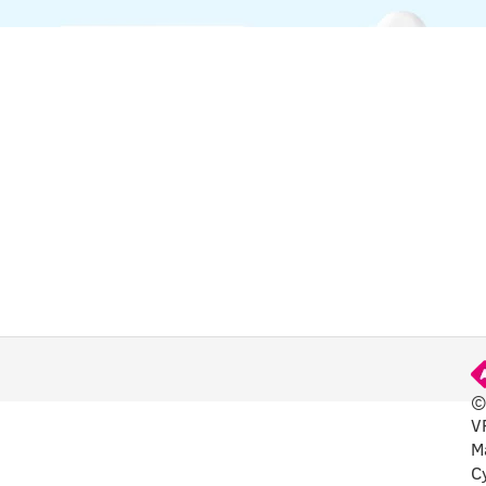
©
V
ЕЗНО
M
C