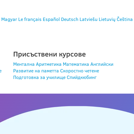
Magyar
Le français
Español
Deutsch
Latviešu
Lietuvių
Čeština
Присъствени курсове
Ментална Аритметика
Математика
Английски
е
Развитие на паметта
Скоростно четене
Подготовка за училище
Спийдкюбинг