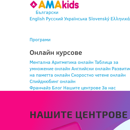
Български
English
Русский
Українська
Slovenský
Ελληνικά
ВХОД
Програми
Онлайн курсове
Ментална Аритметика онлайн
Таблица за
умножение онлайн
Английски онлайн
Развити
на паметта онлайн
Скоростно четене онлайн
Спийдкюбинг онлайн
Франчайз
Блог
Нашите центрове
За нас
НАШИТЕ ЦЕНТРОВЕ