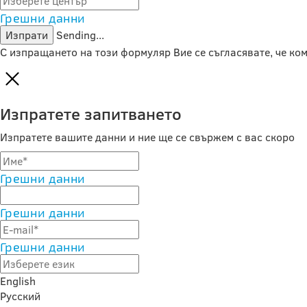
Грешни данни
Изпрати
Sending...
С изпращането на този формуляр Вие се съгласявате, че к
Изпратете запитването
Изпратете вашите данни и ние ще се свържем с вас скоро
Грешни данни
Грешни данни
Грешни данни
English
Русский