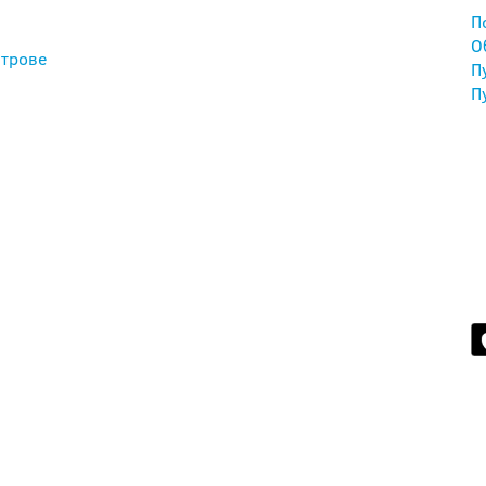
П
О
трове
П
П