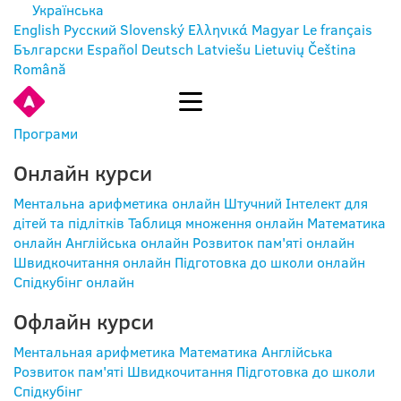
Українська
English
Русский
Slovenský
Ελληνικά
Magyar
Le français
Български
Español
Deutsch
Latviešu
Lietuvių
Čeština
Română
УВІЙТИ
Програми
Онлайн курси
Ментальна арифметика онлайн
Штучний Інтелект для
дітей та підлітків
Таблиця множення онлайн
Математика
онлайн
Англійська онлайн
Розвиток пам'яті онлайн
Швидкочитання онлайн
Підготовка до школи онлайн
Спідкубінг онлайн
Офлайн курси
Ментальная арифметика
Математика
Англійська
Розвиток пам'яті
Швидкочитання
Підготовка до школи
Спідкубінг