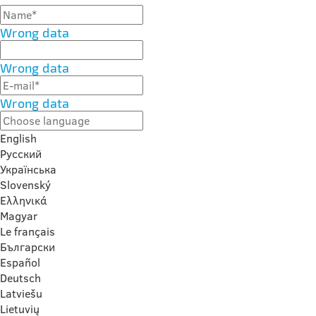
Wrong data
Wrong data
Wrong data
English
Русский
Українська
Slovenský
Ελληνικά
Magyar
Le français
Български
Español
Deutsch
Latviešu
Lietuvių