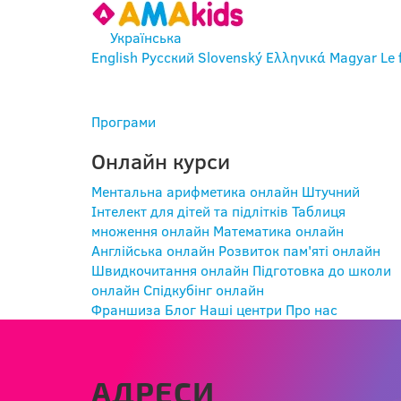
Українська
English
Русский
Slovenský
Ελληνικά
Magyar
Le 
УВІЙТИ
Програми
Онлайн курси
Ментальна арифметика онлайн
Штучний
Інтелект для дітей та підлітків
Таблиця
множення онлайн
Математика онлайн
Англійська онлайн
Розвиток пам'яті онлайн
Швидкочитання онлайн
Підготовка до школи
онлайн
Спідкубінг онлайн
Франшиза
Блог
Наші центри
Про нас
АДРЕСИ