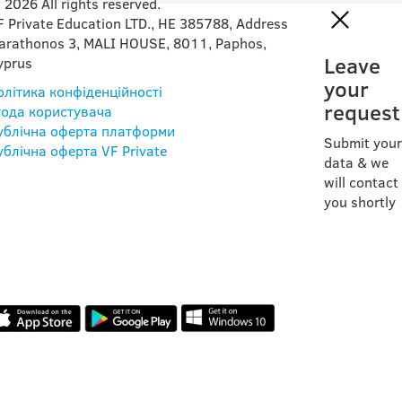
 2026 All rights reserved.
F Private Education LTD., HE 385788, Address
arathonos 3, MALI HOUSE, 8011, Paphos,
Leave
yprus
your
олітика конфіденційності
request
года користувача
ублічна оферта платформи
Submit your
ублічна оферта VF Private
data & we
will contact
you shortly
НАШ ДОДАТОК