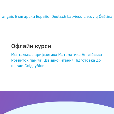
français
Български
Español
Deutsch
Latviešu
Lietuvių
Čeština
Офлайн курси
Ментальная арифметика
Математика
Англійська
Розвиток пам'яті
Швидкочитання
Підготовка до
школи
Спідкубінг