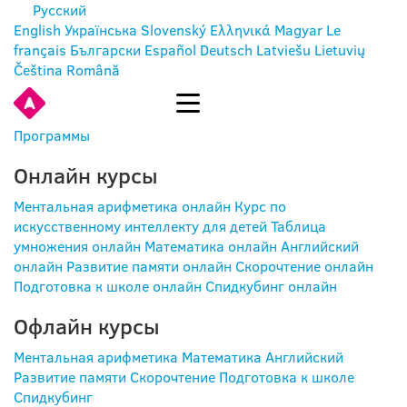
Русский
English
Українська
Slovenský
Ελληνικά
Magyar
Le
français
Български
Español
Deutsch
Latviešu
Lietuvių
Čeština
Română
ВОЙТИ
Программы
Онлайн курсы
Ментальная арифметика онлайн
Курс по
искусственному интеллекту для детей
Таблица
умножения онлайн
Математика онлайн
Английский
онлайн
Развитие памяти онлайн
Скорочтение онлайн
Подготовка к школе онлайн
Спидкубинг онлайн
Офлайн курсы
Ментальная арифметика
Математика
Английский
Развитие памяти
Скорочтение
Подготовка к школе
Спидкубинг