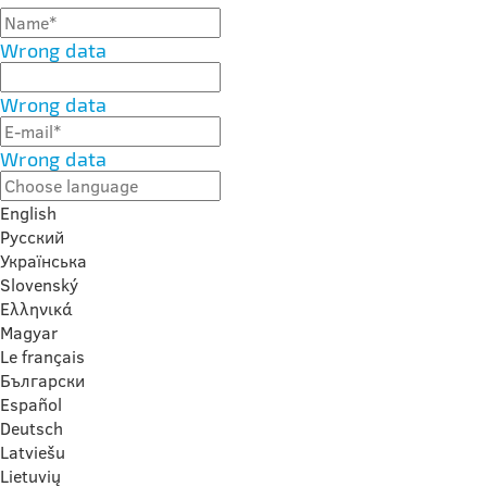
Wrong data
Wrong data
Wrong data
English
Русский
Українська
Slovenský
Ελληνικά
Magyar
Le français
Български
Español
Deutsch
Latviešu
Lietuvių