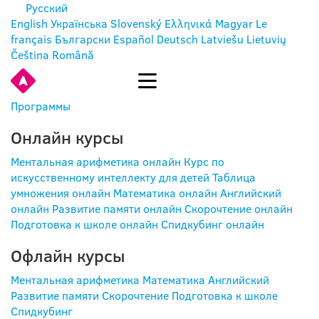
Русский
English
Українська
Slovenský
Ελληνικά
Magyar
Le
français
Български
Español
Deutsch
Latviešu
Lietuvių
Čeština
Română
ВОЙТИ
Программы
Онлайн курсы
Ментальная арифметика онлайн
Курс по
искусственному интеллекту для детей
Таблица
умножения онлайн
Математика онлайн
Английский
онлайн
Развитие памяти онлайн
Скорочтение онлайн
Подготовка к школе онлайн
Спидкубинг онлайн
Офлайн курсы
Ментальная арифметика
Математика
Английский
Развитие памяти
Скорочтение
Подготовка к школе
Спидкубинг