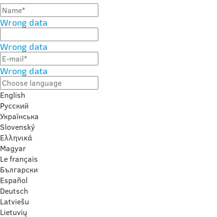
Wrong data
Wrong data
Wrong data
English
Русский
Українська
Slovenský
Ελληνικά
Magyar
Le français
Български
Español
Deutsch
Latviešu
Lietuvių