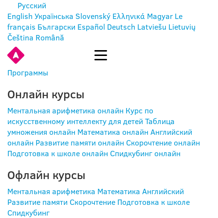
Русский
English
Українська
Slovenský
Ελληνικά
Magyar
Le
français
Български
Español
Deutsch
Latviešu
Lietuvių
Čeština
Română
ВОЙТИ
Программы
Онлайн курсы
Ментальная арифметика онлайн
Курс по
искусственному интеллекту для детей
Таблица
умножения онлайн
Математика онлайн
Английский
онлайн
Развитие памяти онлайн
Скорочтение онлайн
Подготовка к школе онлайн
Спидкубинг онлайн
Офлайн курсы
Ментальная арифметика
Математика
Английский
Развитие памяти
Скорочтение
Подготовка к школе
Спидкубинг