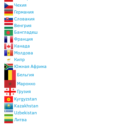
Чехия
Германия
Словакия
Венгрия
Бангладеш
Франция
Канада
Молдова
Кипр
Южная Африка
Бельгия
Марокко
Грузия
Kyrgyzstan
Kazakhstan
Uzbekistan
Литва