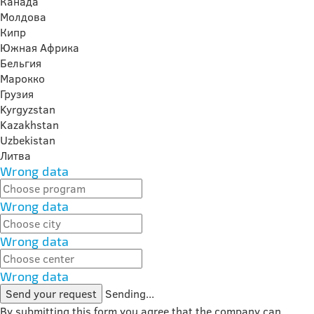
Канада
Молдова
Кипр
Южная Африка
Бельгия
Марокко
Грузия
Kyrgyzstan
Kazakhstan
Uzbekistan
Литва
Wrong data
Wrong data
Wrong data
Wrong data
Send your request
Sending...
By submitting this form you agree that the company can