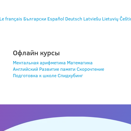
Le français
Български
Español
Deutsch
Latviešu
Lietuvių
Češti
Офлайн курсы
Ментальная арифметика
Математика
Английский
Развитие памяти
Скорочтение
Подготовка к школе
Спидкубинг