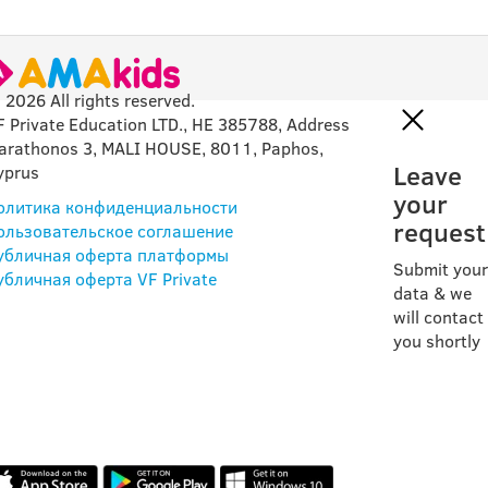
 2026 All rights reserved.
F Private Education LTD., HE 385788, Address
arathonos 3, MALI HOUSE, 8011, Paphos,
Leave
yprus
your
олитика конфиденциальности
request
ользовательское соглашение
убличная оферта платформы
Submit your
убличная оферта VF Private
data & we
will contact
you shortly
НАШЕ ПРИЛОЖЕНИЕ