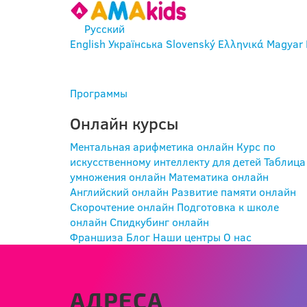
Русский
English
Українська
Slovenský
Ελληνικά
Magyar
ВОЙТИ
Программы
Онлайн курсы
Ментальная арифметика онлайн
Курс по
искусственному интеллекту для детей
Таблица
умножения онлайн
Математика онлайн
Английский онлайн
Развитие памяти онлайн
Скорочтение онлайн
Подготовка к школе
онлайн
Спидкубинг онлайн
Франшиза
Блог
Наши центры
О нас
АДРЕСА