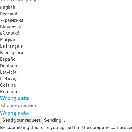
English
Русский
Українська
Slovenský
Ελληνικά
Magyar
Le français
Български
Español
Deutsch
Latviešu
Lietuvių
Čeština
Română
Wrong data
Wrong data
Send your request
Sending...
By submitting this form you agree that the company can proce