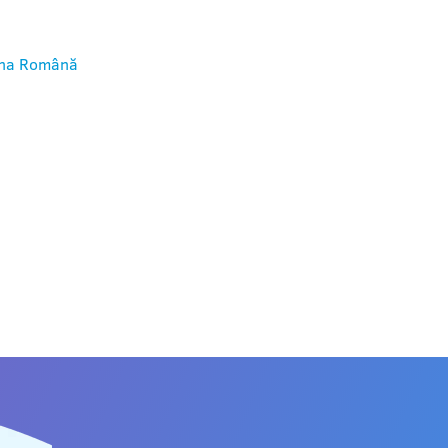
na
Română