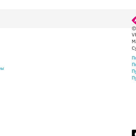
©
V
ЕЗНОЕ
M
C
П
П
ры
П
П