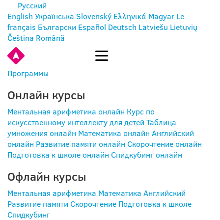
Русский
English
Українська
Slovenský
Ελληνικά
Magyar
Le
français
Български
Español
Deutsch
Latviešu
Lietuvių
Čeština
Română
ВОЙТИ
Программы
Онлайн курсы
Ментальная арифметика онлайн
Курс по
искусственному интеллекту для детей
Таблица
умножения онлайн
Математика онлайн
Английский
онлайн
Развитие памяти онлайн
Скорочтение онлайн
Подготовка к школе онлайн
Спидкубинг онлайн
Офлайн курсы
Ментальная арифметика
Математика
Английский
Развитие памяти
Скорочтение
Подготовка к школе
Спидкубинг