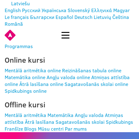
Latviešu
English
Русский
Українська
Slovenský
Ελληνικά
Magyar
Le français
Български
Español
Deutsch
Lietuvių
Čeština
Română
IENĀKT
Programmas
Online kursi
Mentālā aritmētika online
Reizināšanas tabula online
Matemātika online
Angļu valoda online
Atmiņas attīstība
online
Ātrā lasīšana online
Sagatavošanās skolai online
Spidkubings online
Offline kursi
Mentālā aritmētika
Matemātika
Angļu valoda
Atmiņas
attīstība
Ātrā lasīšana
Sagatavošanās skolai
Spidkubings
Franšīze
Blogs
Mūsu centri
Par mums