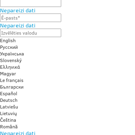
Nepareizi dati
Nepareizi dati
English
Русский
Українська
Slovenský
Ελληνικά
Magyar
Le français
Български
Español
Deutsch
Latviešu
Lietuvių
Čeština
Română
Nepareizi dati