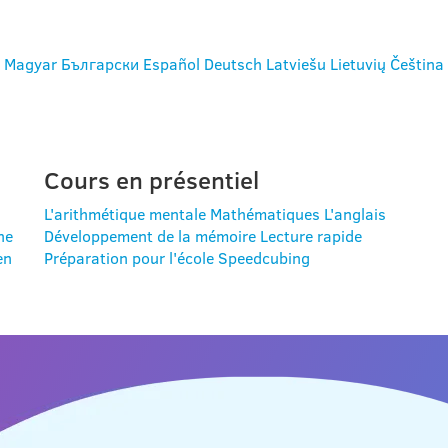
Magyar
Български
Español
Deutsch
Latviešu
Lietuvių
Čeština
Cours en présentiel
L'arithmétique mentale
Mathématiques
L'anglais
ne
Développement de la mémoire
Lecture rapide
en
Préparation pour l'école
Speedcubing