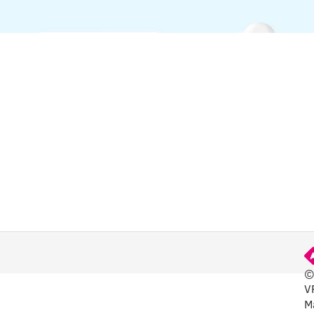
©
V
VOIR
M