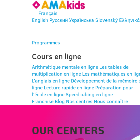
Français
English
Русский
Українська
Slovenský
Ελληνικά
SE CONNECTER
Programmes
Cours en ligne
Arithmétique mentale en ligne
Les tables de
multiplication en ligne
Les mathématiques en lig
L'anglais en ligne
Développement de la mémoire 
ligne
Lecture rapide en ligne
Préparation pour
l'école en ligne
Speedcubing en ligne
Franchise
Blog
Nos centres
Nous connaître
OUR CENTERS