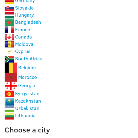
Germany
Slovakia
Hungary
Bangladesh
France
Canada
Moldova
Cyprus
South Africa
Belgium
Morocco
Georgia
Kyrgyzstan
Kazakhstan
Uzbekistan
Lithuania
Choose a city