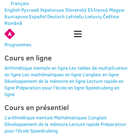
Français
English
Русский
Українська
Slovenský
Ελληνικά
Magyar
Български
Español
Deutsch
Latviešu
Lietuvių
Čeština
Română
SE CONNECTER
Programmes
Cours en ligne
Arithmétique mentale en ligne
Les tables de multiplication
en ligne
Les mathématiques en ligne
L'anglais en ligne
Développement de la mémoire en ligne
Lecture rapide en
ligne
Préparation pour l'école en ligne
Speedcubing en
ligne
Cours en présentiel
L'arithmétique mentale
Mathématiques
L'anglais
Développement de la mémoire
Lecture rapide
Préparation
pour l'école
Speedcubing