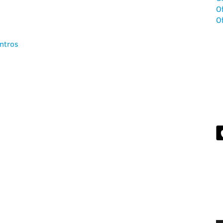
O
O
ntros