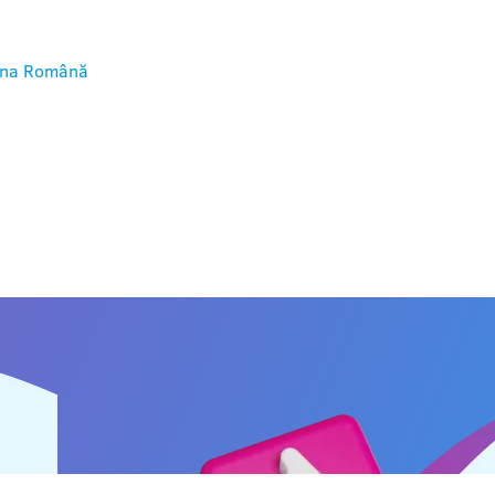
ina
Română