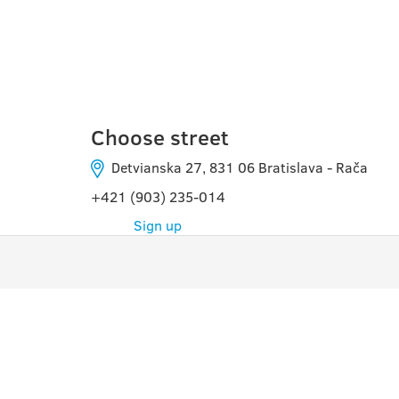
BRATISLAVA - RAČA
Choose street
Detvianska 27, 831 06 Bratislava - Rača
+421 (903) 235-014
Sign up
PROGRAMAS
PRE
PARA
ESCU