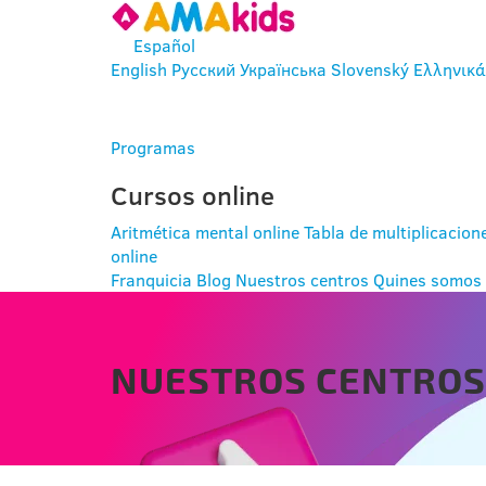
Español
English
Русский
Українська
Slovenský
Ελληνικά
ENTRAR
Programas
Cursos online
Aritmética mental online
Tabla de multiplicacion
online
Franquicia
Blog
Nuestros centros
Quines somos
NUESTROS CENTRO