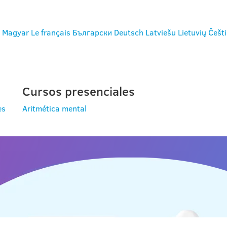
Magyar
Le français
Български
Deutsch
Latviešu
Lietuvių
Češt
Cursos presenciales
es
Aritmética mental
S