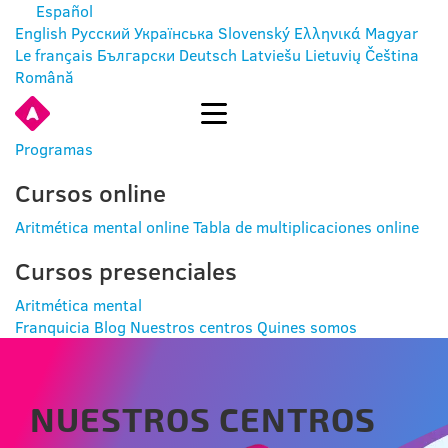
Español
English
Русский
Українська
Slovenský
Ελληνικά
Magyar
Le français
Български
Deutsch
Latviešu
Lietuvių
Čeština
Română
ENTRAR
Programas
Cursos online
Aritmética mental online
Tabla de multiplicaciones online
Cursos presenciales
Aritmética mental
Franquicia
Blog
Nuestros centros
Quines somos
NUESTROS CENTROS