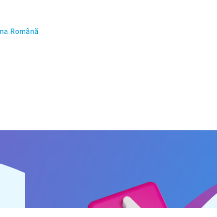
ina
Română