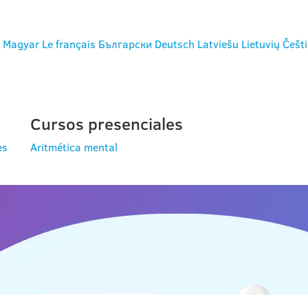
Magyar
Le français
Български
Deutsch
Latviešu
Lietuvių
Češt
Cursos presenciales
es
Aritmética mental
S