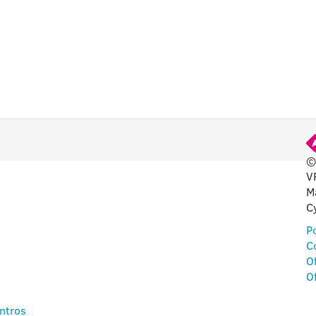
©
V
PARACIÓN
M
C
 LA
Po
ELA
C
O
O
ntros