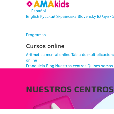
Español
English
Русский
Українська
Slovenský
Ελληνικά
ENTRAR
Programas
Cursos online
Aritmética mental online
Tabla de multiplicacion
online
Franquicia
Blog
Nuestros centros
Quines somos
NUESTROS CENTRO