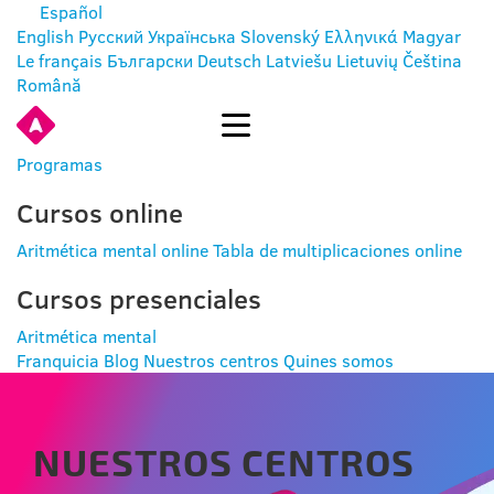
Español
English
Русский
Українська
Slovenský
Ελληνικά
Magyar
Le français
Български
Deutsch
Latviešu
Lietuvių
Čeština
Română
ENTRAR
Programas
Cursos online
Aritmética mental online
Tabla de multiplicaciones online
Cursos presenciales
Aritmética mental
Franquicia
Blog
Nuestros centros
Quines somos
NUESTROS CENTROS