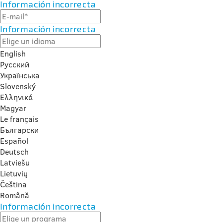
Información incorrecta
Información incorrecta
English
Русский
Українська
Slovenský
Ελληνικά
Magyar
Le français
Български
Español
Deutsch
Latviešu
Lietuvių
Čeština
Română
Información incorrecta