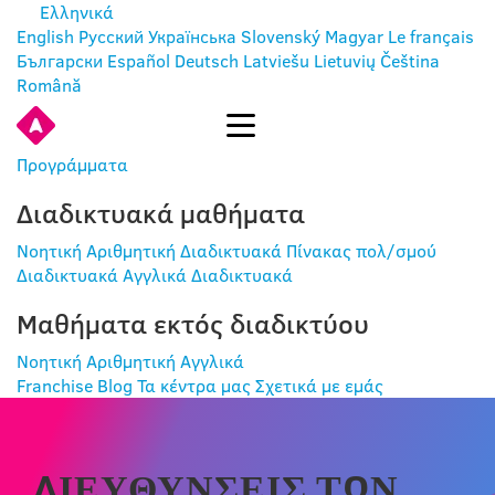
Ελληνικά
English
Русский
Українська
Slovenský
Magyar
Le français
Български
Español
Deutsch
Latviešu
Lietuvių
Čeština
Română
ΕΊΣΟΔΟΣ
Προγράμματα
Διαδικτυακά μαθήματα
Νοητική Αριθμητική Διαδικτυακά
Πίνακας πολ/σμού
Διαδικτυακά
Αγγλικά Διαδικτυακά
Μαθήματα εκτός διαδικτύου
Νοητική Αριθμητική
Αγγλικά
Franchise
Blog
Τα κέντρα μας
Σχετικά με εμάς
ΔΙΕΥΘΎΝΣΕΙΣ ΤΩΝ