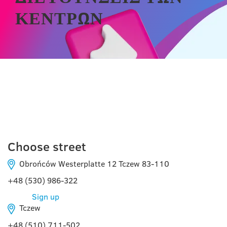
ΚΈΝΤΡΩΝ
TCZEW
Choose street
Obrońców Westerplatte 12 Tczew 83-110
+48 (530) 986-322
Sign up
Tczew
+48 (510) 711-502