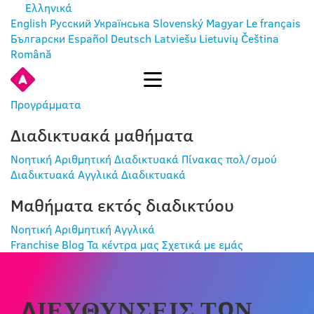
Ελληνικά
English
Русский
Українська
Slovenský
Magyar
Le français
Български
Español
Deutsch
Latviešu
Lietuvių
Čeština
Română
ΕΊΣΟΔΟΣ
Προγράμματα
Διαδικτυακά μαθήματα
Νοητική Αριθμητική Διαδικτυακά
Πίνακας πολ/σμού
Διαδικτυακά
Αγγλικά Διαδικτυακά
Μαθήματα εκτός διαδικτύου
Νοητική Αριθμητική
Αγγλικά
Franchise
Blog
Τα κέντρα μας
Σχετικά με εμάς
ΔΙΕΥΘΎΝΣΕΙΣ ΤΩΝ