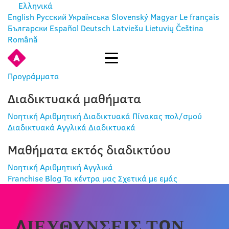
Ελληνικά
English
Русский
Українська
Slovenský
Magyar
Le français
Български
Español
Deutsch
Latviešu
Lietuvių
Čeština
Română
ΕΊΣΟΔΟΣ
Προγράμματα
Διαδικτυακά μαθήματα
Νοητική Αριθμητική Διαδικτυακά
Πίνακας πολ/σμού
Διαδικτυακά
Αγγλικά Διαδικτυακά
Μαθήματα εκτός διαδικτύου
Νοητική Αριθμητική
Αγγλικά
Franchise
Blog
Τα κέντρα μας
Σχετικά με εμάς
ΔΙΕΥΘΎΝΣΕΙΣ ΤΩΝ