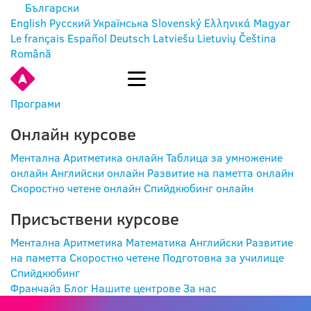
Български
English
Русский
Українська
Slovenský
Ελληνικά
Magyar
Le français
Español
Deutsch
Latviešu
Lietuvių
Čeština
Română
ВХОД
Програми
Онлайн курсове
Ментална Аритметика онлайн
Таблица за умножение
онлайн
Английски онлайн
Развитие на паметта онлайн
Скоростно четене онлайн
Спийдкюбинг онлайн
Присъствени курсове
Ментална Аритметика
Математика
Английски
Развитие
на паметта
Скоростно четене
Подготовка за училище
Спийдкюбинг
Франчайз
Блог
Нашите центрове
За нас