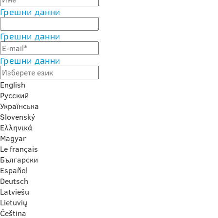
Грешни данни
Грешни данни
Грешни данни
English
Русский
Українська
Slovenský
Ελληνικά
Magyar
Le français
Български
Español
Deutsch
Latviešu
Lietuvių
Čeština