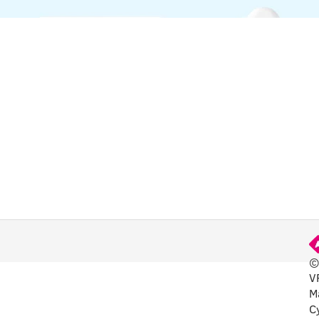
©
V
ЕЗНО
M
C