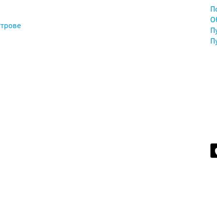
П
О
трове
П
П