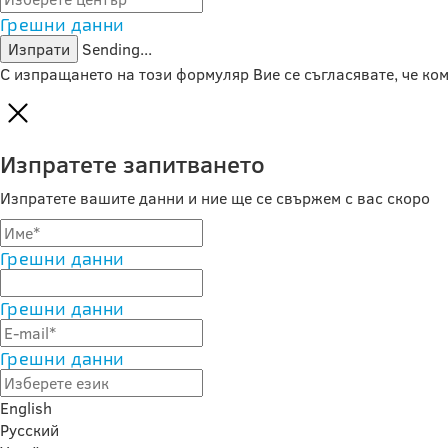
Грешни данни
Изпрати
Sending...
С изпращането на този формуляр Вие се съгласявате, че к
Изпратете запитването
Изпратете вашите данни и ние ще се свържем с вас скоро
Грешни данни
Грешни данни
Грешни данни
English
Русский