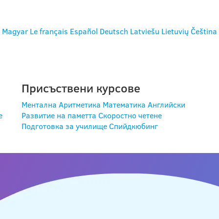
Magyar
Le français
Español
Deutsch
Latviešu
Lietuvių
Čeština
Присъствени курсове
Ментална Аритметика
Математика
Английски
е
Развитие на паметта
Скоростно четене
Подготовка за училище
Спийдкюбинг