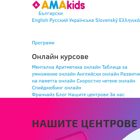
Български
English
Русский
Українська
Slovenský
Ελληνικά
ВХОД
Програми
Онлайн курсове
Ментална Аритметика онлайн
Таблица за
умножение онлайн
Английски онлайн
Развити
на паметта онлайн
Скоростно четене онлайн
Спийдкюбинг онлайн
Франчайз
Блог
Нашите центрове
За нас
НАШИТЕ ЦЕНТРОВЕ