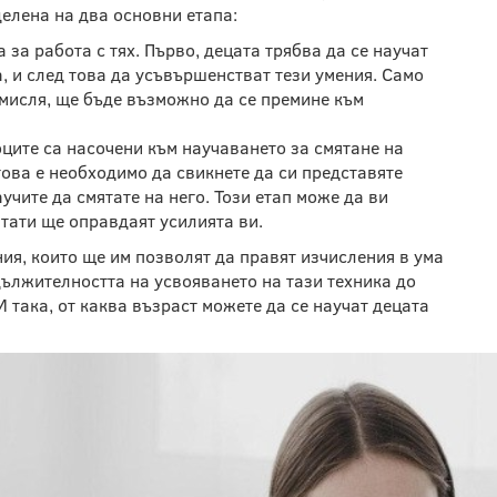
делена на два основни етапа:
за работа с тях. Първо, децата трябва да се научат
, и след това да усъвършенстват тези умения. Само
амисля, ще бъде възможно да се премине към
оците са насочени към научаването за смятане на
ова е необходимо да свикнете да си представяте
учите да смятате на него. Този етап може да ви
лтати ще оправдаят усилията ви.
ния, които ще им позволят да правят изчисления в ума
дължителността на усвояването на тази техника до
И така, от каква възраст можете да се научат децата