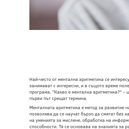
МЕНТАЛНА АРИТМЕТ
Най-често от ментална аритметика се интересу
занимават с интересни, и в същото време поле
програма. "Какво е ментална аритметика?" – щ
първи път срещат термина.
Менталната аритметика е метод за развитие н
позволява да се научат бързо да смятат без к
на уменията за мислене, обработка на информ
способности. Тя се основава на знанията за р