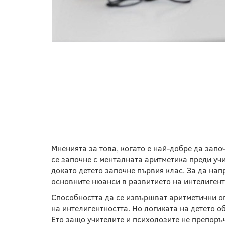
НА КАКВА ВЪЗРАСТ 
ИЗУЧАВА ТОЗИ МЕТ
Мненията за това, когато е най-добре да започ
се започне с менталната аритметика преди уч
докато детето започне първия клас. За да на
основните нюанси в развитието на интелигент
Способността да се извършват аритметични о
на интелигентността. Но логиката на детето 
Ето защо учителите и психолозите не препоръч