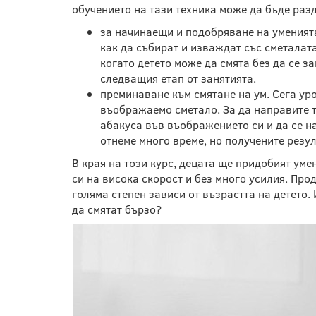
обучението на тази техника може да бъде раз
за начинаещи и подобряване на уменията 
как да събират и изваждат със сметалата
когато детето може да смята без да се з
следващия етап от занятията.
преминаване към смятане на ум. Сега ур
въображаемо сметало. За да направите т
абакуса във въображението си и да се на
отнеме много време, но получените резу
В края на този курс, децата ще придобият уме
си на висока скорост и без много усилия. Про
голяма степен зависи от възрастта на детето. 
да смятат бързо?