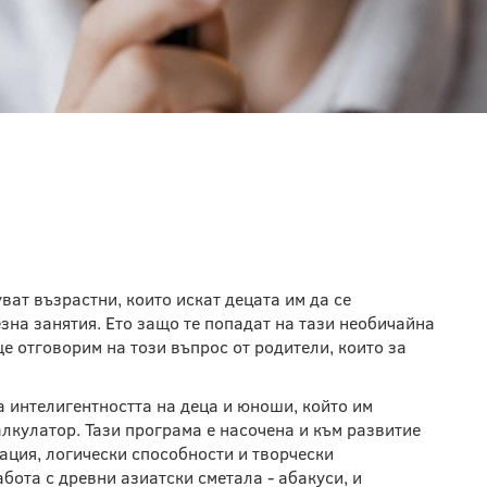
ИКА - КАКВО Е ТОВА?
ват възрастни, които искат децата им да се
зна занятия. Ето защо те попадат на тази необичайна
е отговорим на този въпрос от родители, които за
а интелигентността на деца и юноши, който им
алкулатор. Тази програма е насочена и към развитие
ация, логически способности и творчески
абота с древни азиатски сметала - абакуси, и