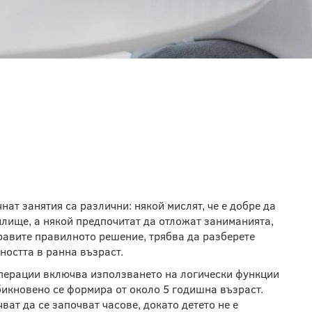
Е НАЙ-ДОБРЕ ДА СЕ
ОД?
нат занятия са различни: някой мислят, че е добре да
илище, а някой предпочитат да отложат заниманията,
правите правилното решение, трябва да разберете
ността в ранна възраст.
перации включва използването на логически функции
обикновено се формира от около 5 годишна възраст.
ват да се започват часове, докато детето не е