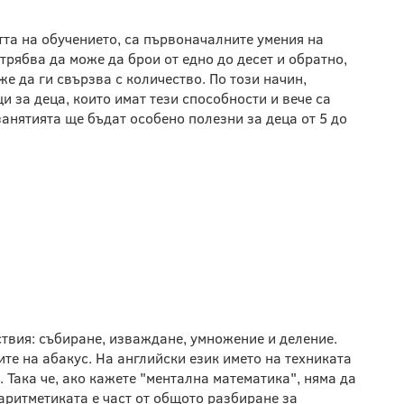
та на обучението, са първоначалните умения на
 трябва да може да брои от едно до десет и обратно,
е да ги свързва с количество. По този начин,
 за деца, които имат тези способности и вече са
анятията ще бъдат особено полезни за деца от 5 до
ТИКА ИЛИ
 Е ПРАВИЛНО?
ствия: събиране, изваждане, умножение и деление.
ите на абакус. На английски език името на техниката
. Така че, ако кажете "ментална математика", няма да
аритметиката е част от общото разбиране за