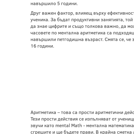
навършило 5 години.
Друг важен фактор, влияещ върху ефективност
ученика. За бъдат продуктивни занятията, той
да знае цифрите и също толкова важно, да мож
часовете по ментална аритметика са подходящи
навършили петгодишна възраст. Смята се, че з
16 години.
МЕНТАЛНА МАТЕМА
АРИТМЕТИКА - КАК
Аритметика – това са прости аритметични дей
Тези прости действия се изпълняват от учениц
звучи като mental Math - ментална математика
сгрешите и ще бъдете прави. В крайна сметка 