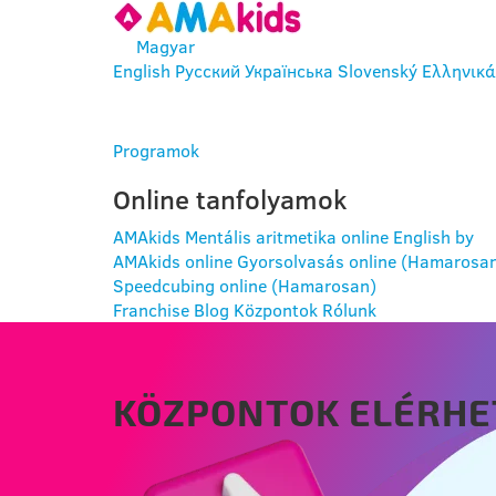
Magyar
English
Русский
Українська
Slovenský
Ελληνικά
BELÉPÉS
Programok
Online tanfolyamok
AMAkids Mentális aritmetika online
English by
AMAkids online
Gyorsolvasás online (Hamarosa
Speedcubing online (Hamarosan)
Franchise
Blog
Központok
Rólunk
KÖZPONTOK ELÉRHE