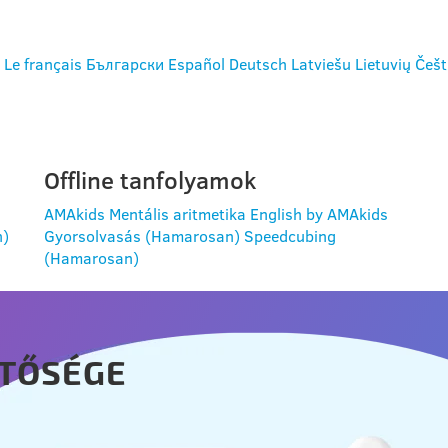
Le français
Български
Español
Deutsch
Latviešu
Lietuvių
Češt
Offline tanfolyamok
AMAkids Mentális aritmetika
English by AMAkids
n)
Gyorsolvasás (Hamarosan)
Speedcubing
(Hamarosan)
TŐSÉGE