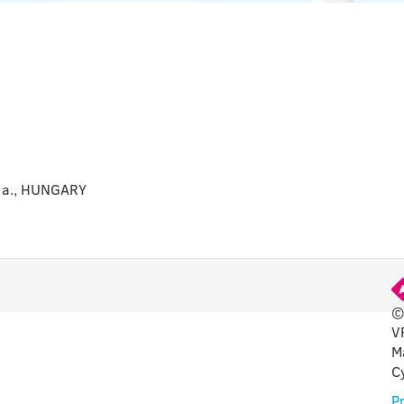
. a., HUNGARY
©
V
ZNOS
M
C
ORMÁCIÓK
Pr