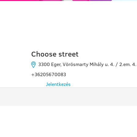
EGER
Choose street
3300 Eger, Vörösmarty Mihály u. 4. / 2.em. 4
+36205670083
Jelentkezés
PROGRAMOK
HAS
INF