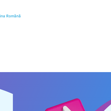
ina
Română